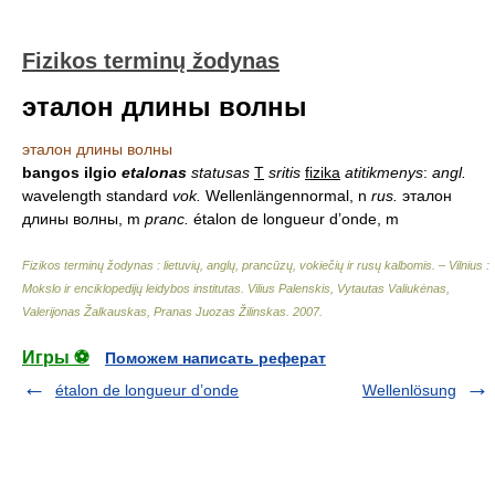
Fizikos terminų žodynas
эталон длины волны
эталон длины волны
bangos ilgio
etalonas
statusas
T
sritis
fizika
atitikmenys
:
angl.
wavelength standard
vok.
Wellenlängennormal, n
rus.
эталон
длины волны, m
pranc.
étalon de longueur d’onde, m
Fizikos terminų žodynas : lietuvių, anglų, prancūzų, vokiečių ir rusų kalbomis. – Vilnius :
Mokslo ir enciklopedijų leidybos institutas
.
Vilius Palenskis, Vytautas Valiukėnas,
Valerijonas Žalkauskas, Pranas Juozas Žilinskas
.
2007
.
Игры ⚽
Поможем написать реферат
étalon de longueur d’onde
Wellenlösung