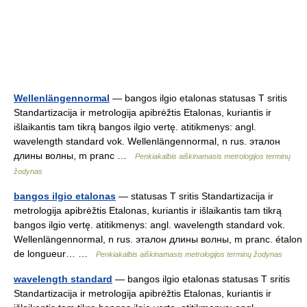
Wellenlängennormal
— bangos ilgio etalonas statusas T sritis
Standartizacija ir metrologija apibrėžtis Etalonas, kuriantis ir
išlaikantis tam tikrą bangos ilgio vertę. atitikmenys: angl.
wavelength standard vok. Wellenlängennormal, n rus. эталон
длины волны, m pranc …
Penkiakalbis aiškinamasis metrologijos terminų
žodynas
bangos ilgio etalonas
— statusas T sritis Standartizacija ir
metrologija apibrėžtis Etalonas, kuriantis ir išlaikantis tam tikrą
bangos ilgio vertę. atitikmenys: angl. wavelength standard vok.
Wellenlängennormal, n rus. эталон длины волны, m pranc. étalon
de longueur… …
Penkiakalbis aiškinamasis metrologijos terminų žodynas
wavelength standard
— bangos ilgio etalonas statusas T sritis
Standartizacija ir metrologija apibrėžtis Etalonas, kuriantis ir