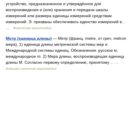
устройство, предназначенное и утверждённое для
воспроизведения и (или) хранения и передачи шкалы
измерений или размера единицы измерений средствам
измерений. Э. призваны обеспечивать единство измерений в…
…
Физическая энциклопедия
Метр (единица длины)
— Метр (франц. metre, от греч. métron
мера), 1) единица длины метрической системы мер и
Международной системы единиц. Обозначения: русское м,
международное m. 2) Мера длины, воспроизводящая единицу
длины М. Согласно первому определению, принятому… …
Большая советская энциклопедия