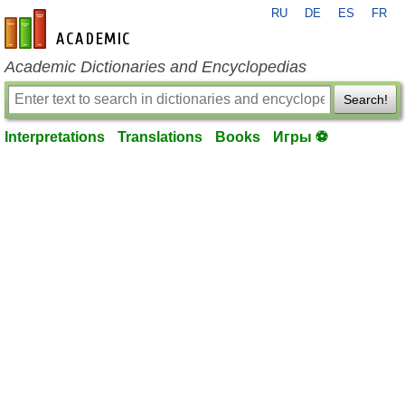
RU
DE
ES
FR
en-academic.com
Academic Dictionaries and Encyclopedias
Search!
Interpretations
Translations
Books
Игры ⚽