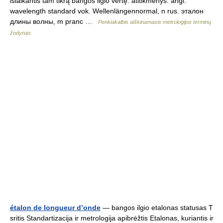
išlaikantis tam tikrą bangos ilgio vertę. atitikmenys: angl.
wavelength standard vok. Wellenlängennormal, n rus. эталон
длины волны, m pranc …
Penkiakalbis aiškinamasis metrologijos terminų
žodynas
étalon de longueur d’onde
— bangos ilgio etalonas statusas T
sritis Standartizacija ir metrologija apibrėžtis Etalonas, kuriantis ir