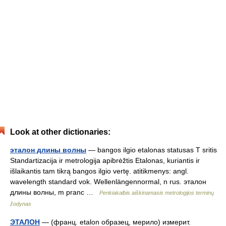
Look at other dictionaries:
эталон длины волны
— bangos ilgio etalonas statusas T sritis
Standartizacija ir metrologija apibrėžtis Etalonas, kuriantis ir
išlaikantis tam tikrą bangos ilgio vertę. atitikmenys: angl.
wavelength standard vok. Wellenlängennormal, n rus. эталон
длины волны, m pranc …
Penkiakalbis aiškinamasis metrologijos terminų
žodynas
ЭТАЛОН
— (франц. etalon образец, мерило) измерит.